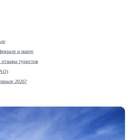
але
феврале и марте
: отзывы туристов
FAQ)
еврале 2026?