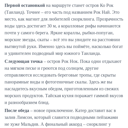
Первой остановкой
на маршруте станет остров Ко Рок
(Таиланд). Точнее – его часть под названием Рок Най. Это
место, как магнит для любителей снорклинга. Прозрачность
воды здесь достигает 30 м, а коралловые рифы начинаются
почти у самого берега. Яркие кораллы, рыбки-попугаи,
морские звезды, скаты – всё это вы увидите на расстоянии
вытянутой руки. Именно здесь вы поймёте, насколько богат
и удивителен подводный мир южного Таиланда.
Следующая точка
– остров Рок Нок. Пока одни отдыхают
на мягком песке и греются под солнцем, другие
отправляются исследовать береговые тропы, где скрыты
панорамные виды и фотогеничные скалы. Здесь же вы
насладитесь вкусным обедом, приготовленным из свежих
морских продуктов. Тайская кухня поражает гаммой вкусов
и разнообразием блюд.
После обеда
– новое приключение. Катер доставит вас в
залив Лимсон, который славится подводными пейзажами
не хуже Мальдив. А финальный аккорд – снорклинг у