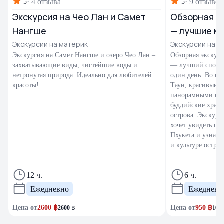
·
4 отзыва
·
9 отзывов
5
5
Экскурсия на Чео Лан и Самет
Обзорная эк
Нангше
— лучшие м
Экскурсии на материк
Экскурсии на П
Экскурсия на Самет Нангше и озеро Чео Лан –
Обзорная экскурс
захватывающие виды, чистейшие воды и
— лучший способ
нетронутая природа. Идеально для любителей
один день. Во вр
красоты!
Таун, красивые 
панорамными вид
буддийские храм
острова. Экскурс
хочет увидеть гл
Пхукета и узнать
и культуре остров
12 ч.
6 ч.
Ежедневно
Ежедневн
Цена от
2600
฿
Цена от
950
฿
2600
฿
100