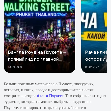
Бангла Роуд на Пхукете —
Рача или Пх
полный гид по главной
остров луч
улице ночной жизни
Пхукете в 
18-06-2026
08-06-2026
Больше полезных материалов о Пхукете, экскурсиях,
островах, пляжах, погоде и достопримечательностях
смотрите в разделе
блог о Пхукете
. Там собраны статьи для
туристов, которые помогают выбрать экскурсии на
Пхукете, спланировать отдых и узнать больше о