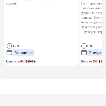
красоты!
Таун, красивые 
панорамными вид
буддийские храм
острова. Экскурс
хочет увидеть гл
Пхукета и узнать
и культуре остров
12 ч.
6 ч.
Ежедневно
Ежедневн
Цена от
2600
฿
Цена от
950
฿
2600
฿
100