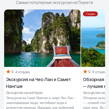
Самые популярные экскурсии на Пхукете
Скидка
·
4 отзыва
·
9 отзывов
5
5
Экскурсия на Чео Лан и Самет
Обзорная эк
Нангше
— лучшие м
Экскурсии на материк
Экскурсии на П
Экскурсия на Самет Нангше и озеро Чео Лан –
Обзорная экскурс
захватывающие виды, чистейшие воды и
— лучший способ
нетронутая природа. Идеально для любителей
один день. Во вр