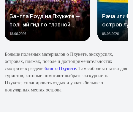
Бангла Роуд на Пхукете —
Рача или Пх
полный гид по главной
остров луч
улице ночной жизни
Пхукете в 
18-06-2026
08-06-2026
Больше полезных материалов о Пхукете, экскурсиях,
островах, пляжах, погоде и достопримечательностях
смотрите в разделе
блог о Пхукете
. Там собраны статьи для
туристов, которые помогают выбрать экскурсии на
Пхукете, спланировать отдых и узнать больше о
популярных местах острова.