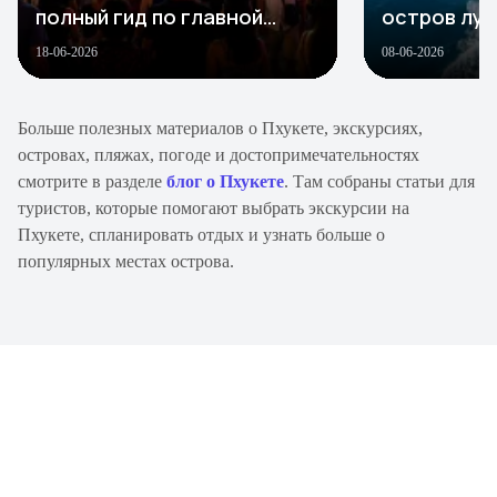
полный гид по главной
остров луч
улице ночной жизни
Пхукете в 
18-06-2026
08-06-2026
Больше полезных материалов о Пхукете, экскурсиях,
островах, пляжах, погоде и достопримечательностях
смотрите в разделе
блог о Пхукете
. Там собраны статьи для
туристов, которые помогают выбрать экскурсии на
Пхукете, спланировать отдых и узнать больше о
популярных местах острова.