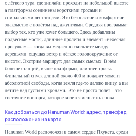
с лёгкого тура, где зиплайн проходит на небольшой высоте,
а платформы соединены короткими тросами и
спиральными лестницами. Это безопасное и комфортное
знакомство с полётом над джунглями. Средняя программа:
выбор тех, кто уже хочет большего. Здесь добавлены
подвесные мосты, длинные пролёты и элемент «небесная
прогулка» — когда вы медленно скользите между
деревьями, ощущая ветер и лёгкое головокружение от
высоты. Экстрим-маршрут: для самых смелых. В нём
больше станций, выше платформы, длиннее тросы.
Финальный спуск длиной около 400 м подарит момент
абсолютной свободы, когда земля где-то далеко внизу, а вы
летите над густыми кронами. Это не просто полёт – это
состояние восторга, которое хочется испытать снова.
Как добраться до Hanuman World: адрес, трансфер,
расположение на карте
Hanuman World расположен в самом сердце Пхукета, среди