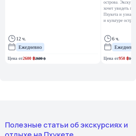
острова. Экскурс
хочет увидеть гл
Пхукета и узнать
и культуре остров
12 ч.
6 ч.
Ежедневно
Ежедневн
Цена от
2600
฿
Цена от
950
฿
2600
฿
100
Полезные статьи об экскурсиях и
отдыхе на Пхукете