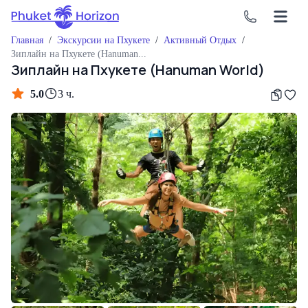
Главная
/
Экскурсии на Пхукете
/
Активный Отдых
/
Зиплайн на Пхукете (Hanuman World)
Зиплайн на Пхукете (Hanuman World)
5.0
3 ч.