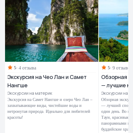
·
4 отзыва
·
9 отзывов
5
5
Экскурсия на Чео Лан и Самет
Обзорная эк
Нангше
— лучшие м
Экскурсии на материк
Экскурсии на П
Экскурсия на Самет Нангше и озеро Чео Лан –
Обзорная экскурс
захватывающие виды, чистейшие воды и
— лучший способ
нетронутая природа. Идеально для любителей
один день. Во вр
красоты!
Таун, красивые 
панорамными вид
буддийские храм