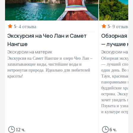
·
4 отзыва
·
9 отзывов
5
5
Экскурсия на Чео Лан и Самет
Обзорная эк
Нангше
— лучшие м
Экскурсии на материк
Экскурсии на П
Экскурсия на Самет Нангше и озеро Чео Лан –
Обзорная экскурс
захватывающие виды, чистейшие воды и
— лучший способ
нетронутая природа. Идеально для любителей
один день. Во вр
красоты!
Таун, красивые 
панорамными вид
буддийские храм
острова. Экскурс
хочет увидеть гл
Пхукета и узнать
и культуре остров
12 ч.
6 ч.