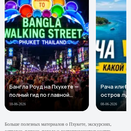
Бангла Роуд на Пхукете —
Рача или Пх
полный гид по главной
остров луч
улице ночной жизни
Пхукете в 
18-06-2026
08-06-2026
Больше полезных материалов о Пхукете, экскурсиях,