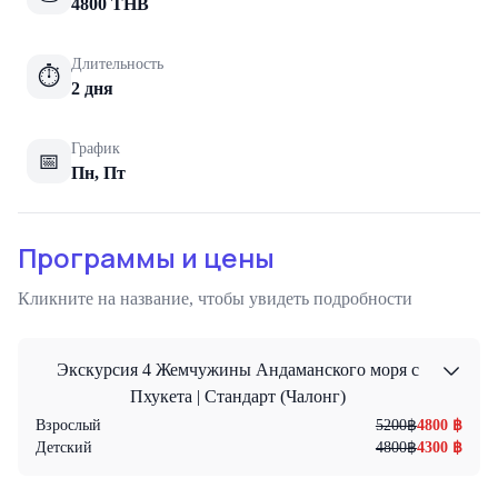
4800
THB
Длительность
⏱
2 дня
График
📅
Пн, Пт
Программы и цены
Кликните на название, чтобы увидеть подробности
Экскурсия 4 Жемчужины Андаманского моря с
Пхукета | Стандарт (Чалонг)
Взрослый
5200
฿
4800
฿
Детский
4800
฿
4300
฿