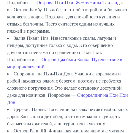
Подробнее —
Острова Пхи-Пхи: Жемчужины Таиланда
.
Остров Бамбу.
Пляж без плотной застройки и большого
количества лодок. Подходит для спокойного купания и
отдыха без толпы. Часто считается одним из лучших
пляжей в программе.
Залив Пханг Нга.
Известняковые скалы, лагуны и
пещеры, доступные только с воды. Это совершенно
другой тип пейзажа по сравнению с Пхи-Пхи.
Подробности —
Остров Джеймса Бонда: Путешествие в
мир приключений
.
Снорклинг на Пхи-Пхи Дон.
Участки с кораллами и
рыбой находятся рядом с берегом, поэтому не требуется
сложного погружения. Это делает остановку доступной
даже для новичков. Подробнее —
Сноркелинг на Пхи-Пхи
Дон
.
Деревня Паньи.
Поселение на сваях без автомобильных
дорог. Здесь проходит обед, и это возможность увидеть
быт местных жителей, а не туристическую зону.
Остров Ранг Яй.
Финальная часть маршрута с мягким